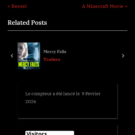
Navigation
P
N
Beezel
A Minecraft Movie
r
e
de
Related Posts
e
x
l’article
v
t
i
P
o
o
Mercy Falls
u
s
prev
next
Trailers
s
t
P
:
o
s
Le compteur a été lancé le 9 Fevrier
t
2026
: