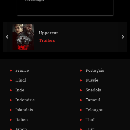
Uppercut
prev
nex
Trailers
France
Portugais
Hindi
Russie
Inde
Suédois
Indonésie
Tamoul
Islandais
Télougou
Italien
Thaï
Japon
Turc