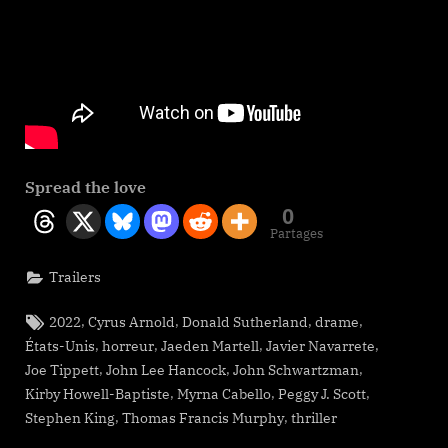
Spread the love
0
Partages
Trailers
Tags:
,
,
,
,
2022
Cyrus Arnold
Donald Sutherland
drame
,
,
,
,
États-Unis
horreur
Jaeden Martell
Javier Navarrete
,
,
,
Joe Tippett
John Lee Hancock
John Schwartzman
,
,
,
Kirby Howell-Baptiste
Myrna Cabello
Peggy J. Scott
,
,
Stephen King
Thomas Francis Murphy
thriller