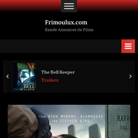
Skip
to
content
Frimoulux.com
Bande Annonces de Films
The Bell Keeper
prev
nex
Trailers