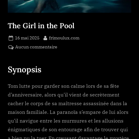
The Girl in the Pool
Posted
By
16 mai 2025
frimoulux.com
on
sur
Aucun commentaire
The
Girl
Synopsis
in
the
Pool
Tom lutte pour garder son calme lors de sa fête
d’anniversaire, alors qu’il vient de secrètement
cacher le corps de sa maîtresse assassinée dans la
maison familiale. La paranoïa s’empare de lui alors
qu’il navigue entre les murmures et les allusions
énigmatiques de son entourage afin de trouver qui
a bien pu la tuer. En creusant davantage le mystère,