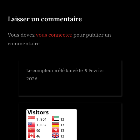
s
t
P
:
Laisser un commentaire
o
s
Vous devez
vous connecter
pour publier un
t
commentaire.
:
Le compteur a été lancé le 9 Fevrier
2026