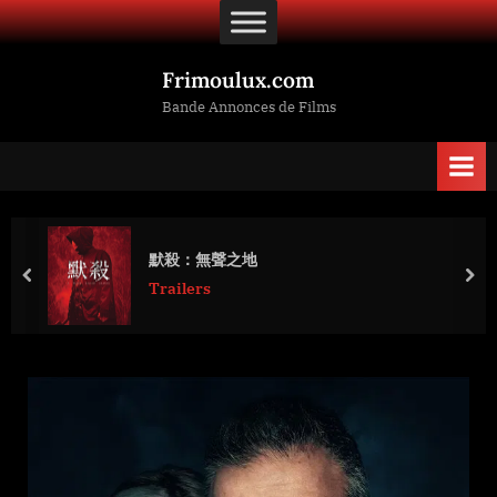
Skip
to
content
Frimoulux.com
Bande Annonces de Films
默殺：無聲之地
prev
nex
Trailers