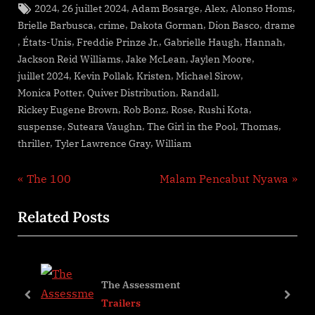
Tags:
,
,
,
,
,
2024
26 juillet 2024
Adam Bosarge
Alex
Alonso Homs
,
,
,
,
Brielle Barbusca
crime
Dakota Gorman
Dion Basco
drame
,
,
,
,
,
États-Unis
Freddie Prinze Jr.
Gabrielle Haugh
Hannah
,
,
,
Jackson Reid Williams
Jake McLean
Jaylen Moore
,
,
,
,
juillet 2024
Kevin Pollak
Kristen
Michael Sirow
,
,
,
Monica Potter
Quiver Distribution
Randall
,
,
,
,
Rickey Eugene Brown
Rob Bonz
Rose
Rushi Kota
,
,
,
,
suspense
Suteara Vaughn
The Girl in the Pool
Thomas
,
,
thriller
Tyler Lawrence Gray
William
Navigation
P
N
The 100
Malam Pencabut Nyawa
r
e
de
Related Posts
e
x
l’article
v
t
i
P
o
o
The Assessment
u
s
prev
next
Trailers